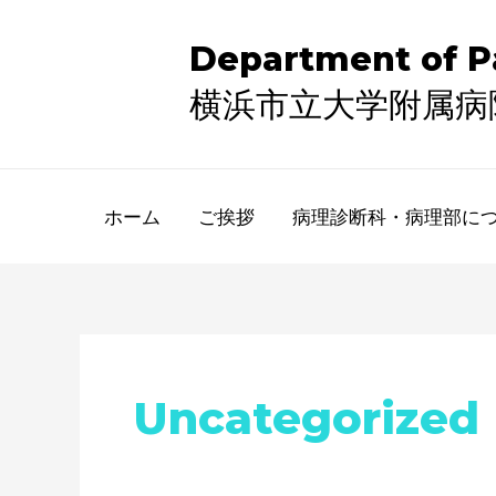
内
容
Department of Pa
を
ス
​横浜市立大学附属
キ
ッ
プ
ホーム
ご挨拶
病理診断科・病理部に
Uncategorized