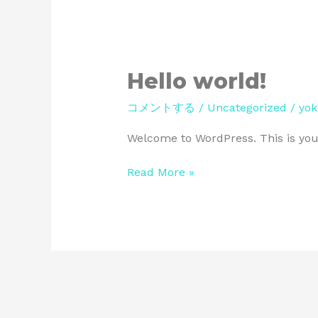
Hello
Hello world!
world!
コメントする
/
Uncategorized
/
yo
Welcome to WordPress. This is your f
Read More »