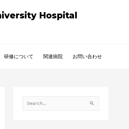
versity Hospital
​研修について
​関連病院
​お問い合わせ
検
索
対